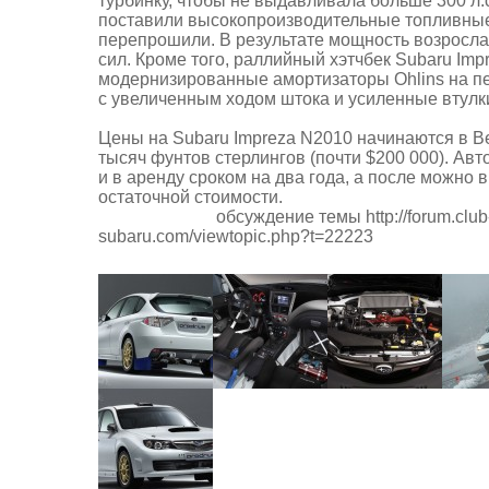
турбинку, чтобы не выдавливала больше 300 л.
поставили высокопроизводительные топливные
перепрошили. В результате мощность возросл
сил. Кроме того, раллийный хэтчбек Subaru Imp
модернизированные амортизаторы Ohlins на пе
с увеличенным ходом штока и усиленные втулк
Цены на Subaru Impreza N2010 начинаются в В
тысяч фунтов стерлингов (почти $200 000). Ав
и в аренду сроком на два года, а после можно 
остаточной стоимости.
обсуждение темы
http://forum.club
subaru.com/viewtopic.php?t=22223