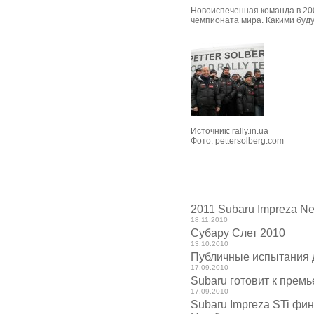
Новоиспеченная команда в 200
чемпионата мира. Какими буду
Источник:
rally.in.ua
Фото:
pettersolberg.com
2011 Subaru Impreza N
18.11.2010
Субару Слет 2010
13.10.2010
Публичные испытания 
17.09.2010
Subaru готовит к прем
17.09.2010
Subaru Impreza STi фин