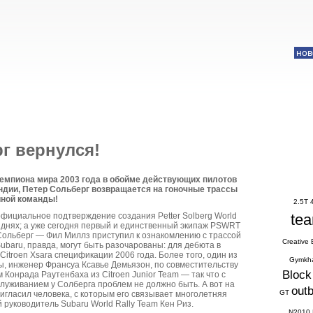
нов
г вернулся!
емпиона мира 2003 года в обойме действующих пилотов
дии, Петер Сольберг возвращается на гоночные трассы
йной команды!
2.5T
официальное подтверждение создания Petter Solberg World
te
 днях; а уже сегодня первый и единственный экипаж PSWRT
Сольберг — Фил Миллз приступил к ознакомлению с трассой
Creative
ubaru, правда, могут быть разочарованы: для дебюта в
Citroen Xsara спецификации 2006 года. Более того, один из
Gymkh
ы, инженер Франсуа Ксавье Демьязон, по совместительству
Block
Конрада Раутенбаха из Citroen Junior Team — так что с
луживанием у Солберга проблем не должно быть. А вот на
out
GT
гласил человека, с которым его связывает многолетняя
 руководитель Subaru World Rally Team Кен Риз.
N2010