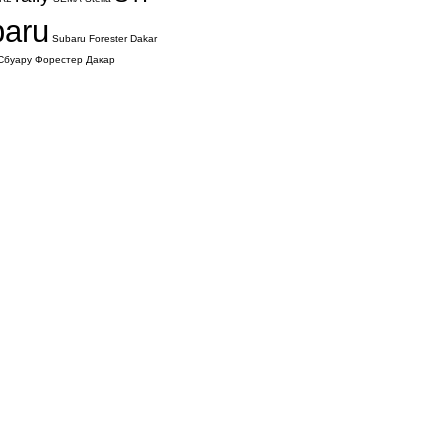
baru
Subaru Forester Dakar
Сбуару Форестер Дакар