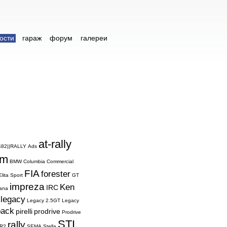
ости
гараж
форум
галереи
at-rally
482||RALLY
Ads
am
BMW
Columbia
Commercial
FIA
forester
Elita Sport
GT
impreza
Ken
IRC
ana
legacy
Legacy 2.5GT
Legacy
back
pirelli
prodrive
Prodrive
STI
rally
R2
SEMA
Stella