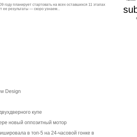
9 году планирует стартовать на всех оставшихся 11 этапах
su
т ее результаты — скоро узнаем...
ew Design
двухдверного купе
ьере новый оппозитный мотор
ишировала в топ-5 на 24-часовой гонке в