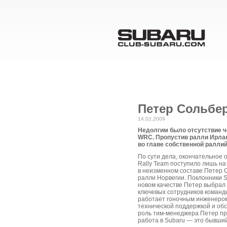
Петер Сольбер
14.02.2009
Недолгим было отсутствие ч
WRC. Пропустив ралли Ирлан
во главе собственной ралли
По сути дела, окончательное 
Rally Team поступило лишь на
в неизменном составе Петер 
ралли Норвегии. Поклонники S
новом качестве Петер выбрал 
ключевых сотрудников команд
работает гоночным инженером 
технической поддержкой и обс
роль тим-менеджера Петер при
работа в Subaru — это бывший